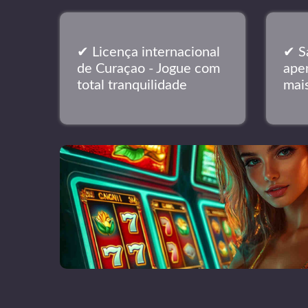
✔ Licença internacional
✔ S
de Curaçao - Jogue com
ape
total tranquilidade
mai