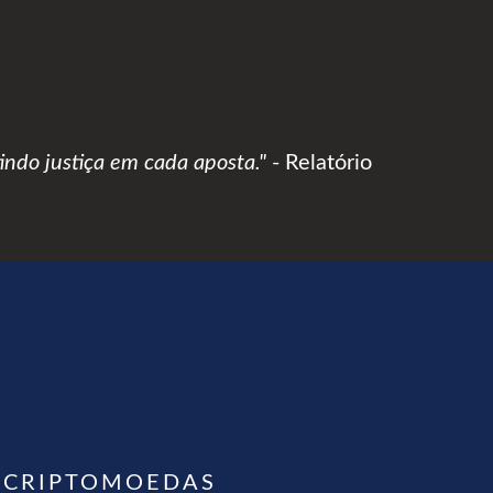
indo justiça em cada aposta."
- Relatório
CRIPTOMOEDAS