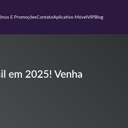
ônus E Promoções
Contato
Aplicativo Móvel
VIP
Blog
il em 2025! Venha