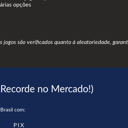
árias opções
s jogos são verificados quanto à aleatoriedade, garant
(Recorde no Mercado!)
Brasil com:
PIX