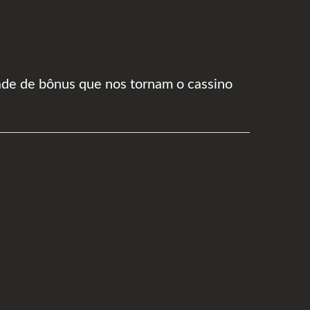
dade de bônus que nos tornam o cassino