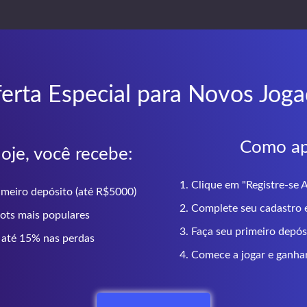
erta Especial para Novos Jog
Como ap
oje, você recebe:
Clique em "Registre-se 
meiro depósito (até R$5000)
Complete seu cadastro
lots mais populares
Faça seu primeiro depó
até 15% nas perdas
Comece a jogar e ganhar