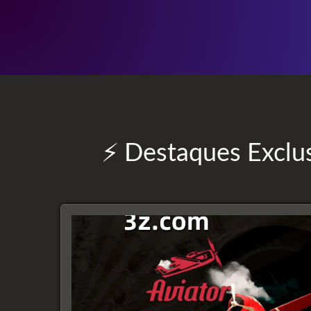
⚡ Destaques Exclu