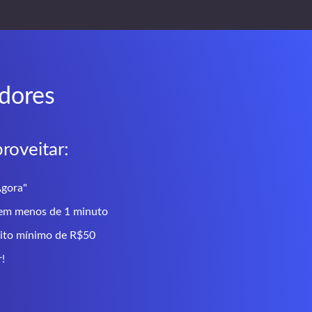
adores
roveitar:
Agora"
 em menos de 1 minuto
sito mínimo de R$50
!