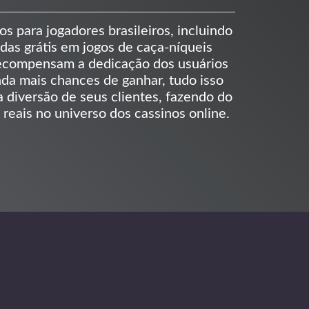
para jogadores brasileiros, incluindo
das grátis em jogos de caça-níqueis
recompensam a dedicação dos usuários
nda mais chances de ganhar, tudo isso
 a diversão de seus clientes, fazendo do
eais no universo dos cassinos online.